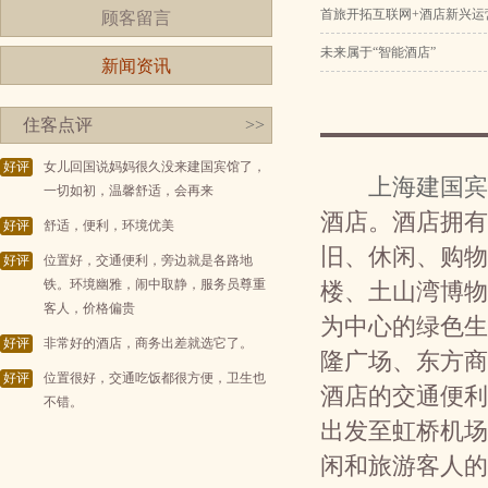
首旅开拓互联网+酒店新兴运
顾客留言
未来属于“智能酒店”
新闻资讯
住客点评
>>
好评
女儿回国说妈妈很久没来建国宾馆了，
上海建国宾
一切如初，温馨舒适，会再来
酒店。酒店拥有
好评
舒适，便利，环境优美
旧、休闲、购物
好评
位置好，交通便利，旁边就是各路地
铁。环境幽雅，闹中取静，服务员尊重
楼、土山湾博物
客人，价格偏贵
为中心的绿色生
好评
非常好的酒店，商务出差就选它了。
隆广场、东方商
好评
位置很好，交通吃饭都很方便，卫生也
酒店的交通便利
不错。
出发至虹桥机场
闲和旅游客人的