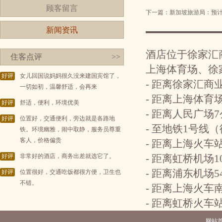
顾客留言
下一篇：
新加坡旅游局：预
新闻资讯
酒店位于徐家汇
住客点评
>>
上海体育场、徐
好评
女儿回国说妈妈很久没来建国宾馆了，
- 距离徐家汇商
一切如初，温馨舒适，会再来
- 距离上海体育
好评
舒适，便利，环境优美
- 距离人民广场
好评
位置好，交通便利，旁边就是各路地
- 至地铁1号线
铁。环境幽雅，闹中取静，服务员尊重
客人，价格偏贵
- 距离上海火车
好评
非常好的酒店，商务出差就选它了。
- 距离虹桥机场
- 距离浦东机场
好评
位置很好，交通吃饭都很方便，卫生也
不错。
- 距离上海火车南
- 距离虹桥火车
网站