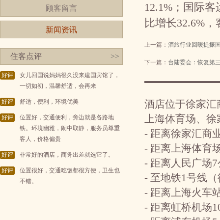
12.1%；国际
顾客留言
比增长32.6%，
新闻资讯
上一篇：
酒旅行业回暖提振
住客点评
>>
下一篇：
台陆委会：恢复第
好评
女儿回国说妈妈很久没来建国宾馆了，
一切如初，温馨舒适，会再来
好评
舒适，便利，环境优美
酒店位于徐家汇
上海体育场、徐
好评
位置好，交通便利，旁边就是各路地
铁。环境幽雅，闹中取静，服务员尊重
- 距离徐家汇商
客人，价格偏贵
- 距离上海体育
好评
非常好的酒店，商务出差就选它了。
- 距离人民广场
好评
位置很好，交通吃饭都很方便，卫生也
- 至地铁1号线
不错。
- 距离上海火车
- 距离虹桥机场